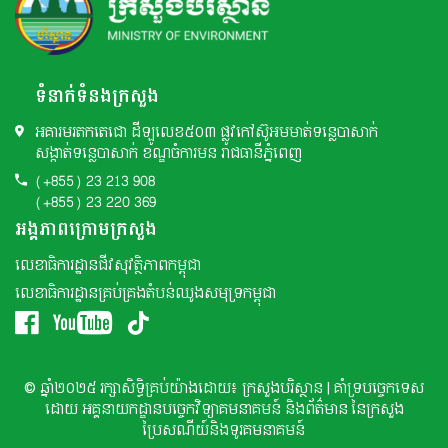
ទំនាក់ទំនងក្រសួង
អគារមរតកតេជោ ដីឡូលេខ៥០៣ ផ្លូវកៅស៊ូអមមាត់ទន្លេបាសាក់
សង្កាត់ទន្លេបាសាក់ ខណ្ឌចំការមន រាជធានីភ្នំពេញ
(+855) 23 213 908
(+855) 23 220 369
អង្គភាពក្រោមក្រសួង
លេខាធិការដ្ឋានជីវសុវត្ថិភាពកម្ពុជា
លេខាធិការដ្ឋានគ្រប់គ្រងតំបន់ឈូងសមុទ្រកម្ពុជា
© ឆ្នាំ២០២៥ រក្សាសិទ្ធិគ្រប់យ៉ាងដោយ៖ ក្រសួងបរិស្ថាន | គាំទ្របច្ចេកទេស
ដោយ អគ្គនាយកដ្ឌានបច្ចេកវិទ្យាគមនាគមន៍ និងព័ត៌មាន នៃក្រសួង
ប្រៃសណីយ៍និងទូរគមនាគមន៍