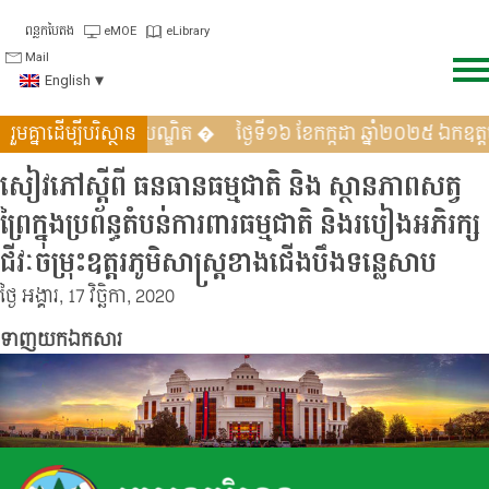
Skip
ពន្លកបៃតង
eMOE
eLibrary
to
Mail
content
English
កដា ឆ្នាំ២០២៥ ឯកឧត្តមបណ្ឌិត �
រួមគ្នាដើម្បីបរិស្ថាន
ថ្ងៃទី១៦ ខែកក្កដា ឆ្នាំ២០២៥ ឯកឧត
សៀវភៅស្តីពី ធនធានធម្មជាតិ និង ស្ថានភាពសត្វ
ព្រៃក្នុងប្រព័ន្ធតំបន់ការពារធម្មជាតិ និងរបៀងអភិរក្ស
ជីវៈចម្រុះឧត្តរភូមិសាស្រ្តខាងជើងបឹងទន្លេសាប
ថ្ងៃ អង្គារ, 17 វិច្ឆិកា, 2020
ទាញយកឯកសារ