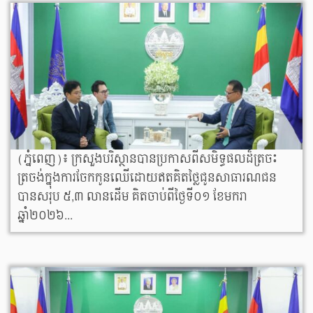
(ភ្នំពេញ)៖ ក្រសួងបរិស្ថានបានប្រកាសពីសមិទ្ធផលដ៏ត្រចះ
ត្រចង់ក្នុងការចែកកូនឈើដោយឥតគិតថ្លៃជូនសាធារណជន
បានសរុប ៥,៣ លានដើម គិតចាប់ពីថ្ងៃទី០១ ខែមករា
ឆ្នាំ២០២៦...