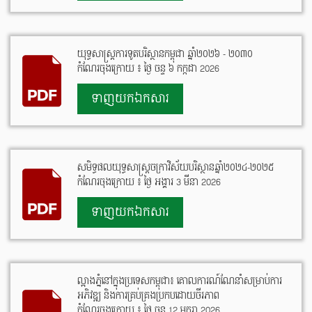
យុទ្ធសាស្រ្ដការទូតបរិស្ថានកម្ពុជា ឆ្នាំ២០២៦ - ២០៣០
កំណែរចុងក្រោយ ៖ ថ្ងៃ ចន្ទ ៦ កក្កដា 2026
ទាញយកឯកសារ
សមិទ្ធផលយុទ្ធសាស្រ្តចក្រាវិស័យបរិស្ថានឆ្នាំ២០២៤-២០២៥
កំណែរចុងក្រោយ ៖ ថ្ងៃ អង្គារ 3 មីនា 2026
ទាញយកឯកសារ
ល្អាងភ្នំនៅក្នុងប្រទេសកម្ពុជា៖ គោលការណ៍ណែនាំសម្រាប់ការ
អភិវឌ្ឍ និងការគ្រប់គ្រងប្រកបដោយចីរភាព
កំណែរចុងក្រោយ ៖ ថ្ងៃ ចន្ទ 12 មករា 2026