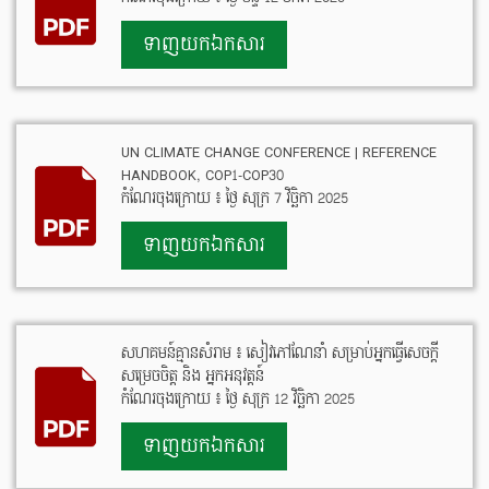
ទាញយកឯកសារ
UN CLIMATE CHANGE CONFERENCE | REFERENCE
HANDBOOK, COP1-COP30
កំណែរចុងក្រោយ ៖ ថ្ងៃ សុក្រ 7 វិច្ឆិកា 2025
ទាញយកឯកសារ
សហគមន៍គ្មានសំរាម ៖ សៀវភៅណែនាំ សម្រាប់អ្នកធ្វើសេចក្តី
សម្រេចចិត្ត និង អ្នកអនុវត្តន៍
កំណែរចុងក្រោយ ៖ ថ្ងៃ សុក្រ 12 វិច្ឆិកា 2025
ទាញយកឯកសារ