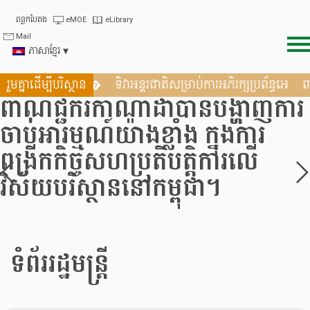
Skip
ពន្លកបៃតង
eMOE
eLibrary
to
Mail
content
ភាសាខ្មែរ
ន្តពង្រឹងកិច្ចសហប្រតិបត�
រួមគ្នាដើម្បីបរិស្ថាន
ទិវាអន្តរជាតិសម្រាប់ការអភិរក្សប្រព័ន្ធអេ
ារ
រដ្ឋមន្រ្តីក្រសួងបរិស្ថានជំរុញឱ្យមន្រ្ត
គ្រប់លំដាប់ថ្នាក់ពង្រឹងការគ្រប់គ្រ
ធនធានធម្មជាតិ ជំហានទី២
Previous
តាមរយៈយុទ្ធសាស្ត្រចក្រាវិស័យ
បរិស្ថាន និងជំរុញការផ្សព្វផ្សាយ
ការងារបរិស្ថានជូនសាធារណជន
ទំព័ររដ្ឋមន្ត្រី