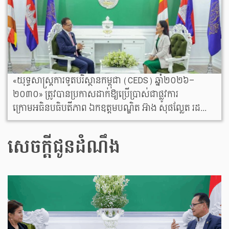
«យុទ្ធសាស្ត្រការទូតបរិស្ថានកម្ពុជា (CEDS) ឆ្នាំ២០២៦–
២០៣០» ត្រូវបានប្រកាសដាក់ឱ្យប្រើប្រាស់ជាផ្លូវការ
ក្រោមអធិនបធិបតីភាព ឯកឧត្តមបណ្ឌិត អ៊ាង​ សុផល្លែត រដ...
សេចក្ដីជូនដំណឹង