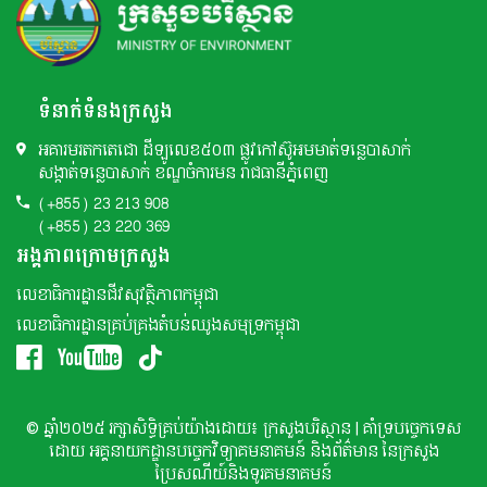
ទំនាក់ទំនងក្រសួង
អគារមរតកតេជោ ដីឡូលេខ៥០៣ ផ្លូវកៅស៊ូអមមាត់ទន្លេបាសាក់
សង្កាត់ទន្លេបាសាក់ ខណ្ឌចំការមន រាជធានីភ្នំពេញ
(+855) 23 213 908
(+855) 23 220 369
អង្គភាពក្រោមក្រសួង
លេខាធិការដ្ឋានជីវសុវត្ថិភាពកម្ពុជា
លេខាធិការដ្ឋានគ្រប់គ្រងតំបន់ឈូងសមុទ្រកម្ពុជា
© ឆ្នាំ២០២៥ រក្សាសិទ្ធិគ្រប់យ៉ាងដោយ៖ ក្រសួងបរិស្ថាន | គាំទ្របច្ចេកទេស
ដោយ អគ្គនាយកដ្ឌានបច្ចេកវិទ្យាគមនាគមន៍ និងព័ត៌មាន នៃក្រសួង
ប្រៃសណីយ៍និងទូរគមនាគមន៍