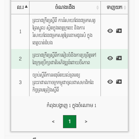
ល.រ
ចំណងជើង
ទាញយក
ព្រះរាជក្រឹត្យស្តីពី ការរំសាយដែនជម្រកសត្វ
ព្រៃស្នួល ស្ថិតក្នុងខេត្តក្រចេះ និងការ
1
រំសាយដែនជម្រកសត្វព្រៃរនាមដូនសំ ក្នុង
ខេត្តបាត់ដំបង
ព្រះរាជក្រឹត្យស្តីពីការរៀបចំនឹងការប្រព្រឹត្តទៅ
2
នៃក្រុមប្រឹក្សាជាតិអភិវឌ្ឍន៍ដោយចីរភាព
ច្បាប់ស្តីពីការអនុម័តយល់ព្រមឲ្យ
3
ព្រះរាជាណាចក្រកម្ពុជាចូលជាសមាជិកនៃ
កិច្ចព្រមព្រៀងស្តីពី
កំពុងបង្ហាញ 1 ក្នុងចំណោម 1
<
1
>