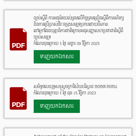
ច្បាប់ស្តីពី ការអនុម័តយល់ព្រមលើកិច្ចព្រមព្រៀងស្តីពីការអភិរក្ស
និងការប្រើប្រាស់ជីវៈចម្រុះសមុទ្រប្រកបដោយចីរភាព
នៅក្រៅដែនយុត្តាធិការជាតិក្រោមអនុសញ្ញាសហប្រជាជាតិស្តីពី
ច្បាប់សមុទ្រ
កំណែរចុងក្រោយ ៖ ថ្ងៃ អង្គារ 09 វិច្ឆិកា 2025
ទាញយកឯកសារ
សមិទ្ធផលយុទ្ធសាស្ត្រចក្រាវិស័យបរិស្ថាន ២០២៣-២០២៤
កំណែរចុងក្រោយ ៖ ថ្ងៃ ពុធ 15 វិច្ឆិកា 2023
ទាញយកឯកសារ