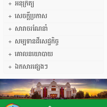
អនុក្រឹត្យ
សេចក្ដីប្រកាស
សារាចរណែនាំ
សម្បទានដីសេដ្ឋកិច្ច
គោលនយោបាយ
ឯកសារផ្សេងៗ