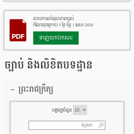
របាយការណ៍គុណភាពខ្យល់
កំណែរចុងក្រោយ ៖ ថ្ងៃ ច័ន្ទ 1 មេសា 2019
ទាញយកឯកសារ
ច្បាប់ និងលិខិតបទដ្ឋាន
ព្រះរាជក្រឹត្យ
បង្ហាញចំនួន