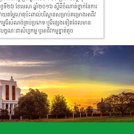
ថ្ងៃទី២៦ ខែមេសា ឆ្នាំ២០១៦ ស្តីពីចំណាត់ថ្នាក់នៃការ
វាយតម្លៃហេតុប៉ះពាល់បរិស្ថានសម្រាប់គម្រោងអាជីវ
កម្មរ៉ែសំណង់គ្រប់ប្រភេទ ឬរ៉ែផ្សេងទៀតដែលមាន
លក្ខណៈជាសិប្បកម្ម ឬអាជីវកម្មខ្នាត់តូច