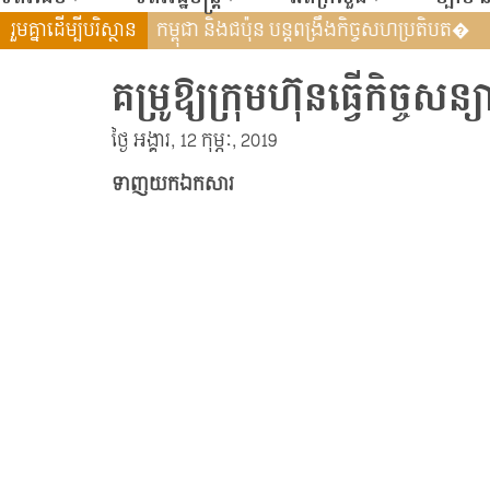
៍បៃតងសកល (GGGI) បន្តពង្រឹង�
រួមគ្នាដើម្បីបរិស្ថាន
កម្ពុជា និងជប៉ុន បន្តពង្រឹងកិច្ចសហ
គម្រូឱ្យក្រុមហ៊ុនធ្វើកិច្ចសន្យ
ថ្ងៃ អង្គារ, 12 កុម្ភៈ, 2019
ទាញយកឯកសារ