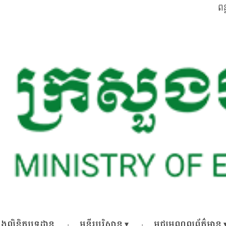
ពន
 និងលិខិតបទដ្ឋាន
មន្ទីរបរិស្ថាន
មជ្ឈមណ្ឌលព័ត៌មាន