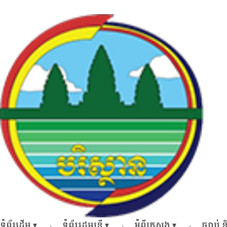
Skip
to
content
ទំព័រដើម
ទំព័ររដ្ឋមន្ត្រី
អំពីក្រសួង
ច្បាប់