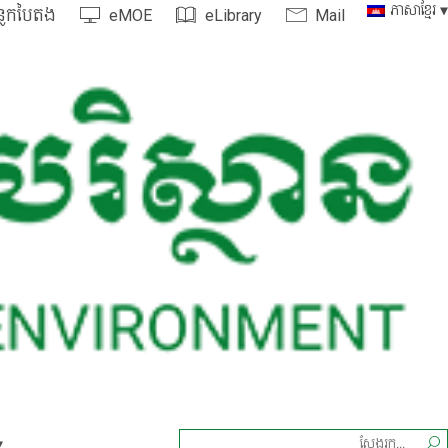
ភាសាខ្មែរ
្លកបៃតង
eMOE
eLibrary
Mail