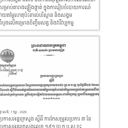
សម្រាប់តារាងផ្ទៀងផ្ទាត់់ ក្នុងការរៀបចំរបាយការណ៍
វាយតម្លៃហេតុប៉ះពាល់បរិស្ថាន និងសង្គម
ដំបូងលើគម្រោងចិញ្ចឹមសត្វ និងវារីវប្បកម្ម
្ងៃ សៅរ៍, 7 កុម្ភៈ, 2026
ប្រកាសអន្តរក្រសួង ស្តីពី ការកែសម្រួលប្រការ ៣ នៃ
ប្រកាសអន្តរក្រសួងលេខ ១៩១ ប្រ.ក ប.ស្ថ ចុះ