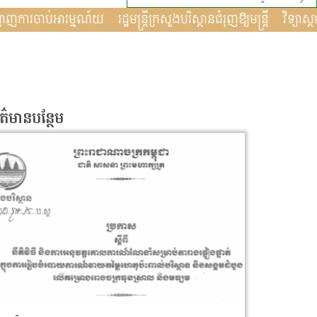
ាដាបានបង្ហាញការចាប់អារម្មណ៍យ
រដ្ឋមន្រ្តីក្រសួងបរិស្ថានជំរុញឱ្យមន្រ្ត
័ត៌មានបន្ថែម