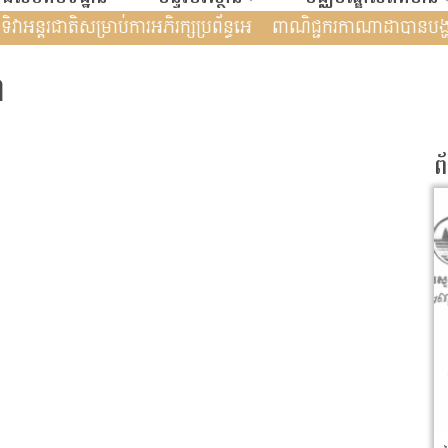
ប្រតិបត�
ទិវាអន្តរជាតិសម្រាប់ការអភិរក្សប្រព័ន្ធអេ
ពាណិជ្ជករកាណ
ា
ព