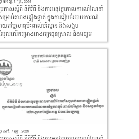
្ងៃ អាទិត្យ, 8 កុម្ភៈ, 2026
ប្រកាសស្តីពី នីតិវិធី និងការអនុវត្តគោលការណ៍ណែនាំ
សម្រាប់តារាងផ្ទៀងផ្ទាត់ ក្នុងការរៀបចំរបាយការណ៍
វាយតម្លៃហេតុប៉ះពាល់បរិស្ថាន និងសង្គម
ដំបូលលើគម្រោងរោងចក្រធុនស្រាល និងមធ្យម
្ងៃ សៅរ៍, 7 កុម្ភៈ, 2026
ប្រកាសស្តីពី នីតិវិធី និងការអនុវត្តគោលការណ៍ណែនាំ