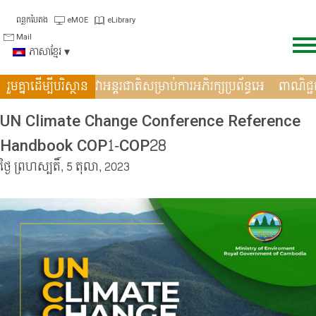
Skip
ពន្លកបៃតង
eMOE
eLibrary
to
Mail
content
ភាសាខ្មែរ
ឹងកិច្ចសហប្រតិបត�
រួមគ្នាដើម្បីបរិស្ថាន
ទិវាអន្តរជាតិសម្រាប់ការអភិរក្សប្រព័ន្ធអេ
ពាណិជ
UN Climate Change Conference Reference
Handbook COP1-COP28
ថ្ងៃ ព្រហស្បតិ៍, 5 តុលា, 2023