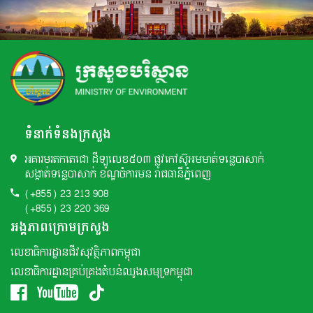
ទំនាក់ទំនងក្រសួង
អគារមរតកតេជោ ដីឡូលេខ៥០៣ ផ្លូវកៅស៊ូអមមាត់ទន្លេបាសាក់
សង្កាត់ទន្លេបាសាក់ ខណ្ឌចំការមន រាជធានីភ្នំពេញ
(+855) 23 213 908
(+855) 23 220 369
អង្គភាពក្រោមក្រសួង
លេខាធិការដ្ឋានជីវសុវត្ថិភាពកម្ពុជា
លេខាធិការដ្ឋានគ្រប់គ្រងតំបន់ឈូងសមុទ្រកម្ពុជា