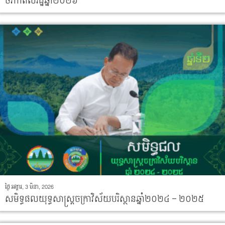
ថវិកាពលរដ្ឋឆ្នាំ២០២៦
ថ្ងៃ អង្គារ, 3 មិនា, 2026
សមិទ្ធផលយុទ្ធសាស្រ្តចក្រាវិស័យបរិស្ថានឆ្នាំ២០២៤ – ២០២៥