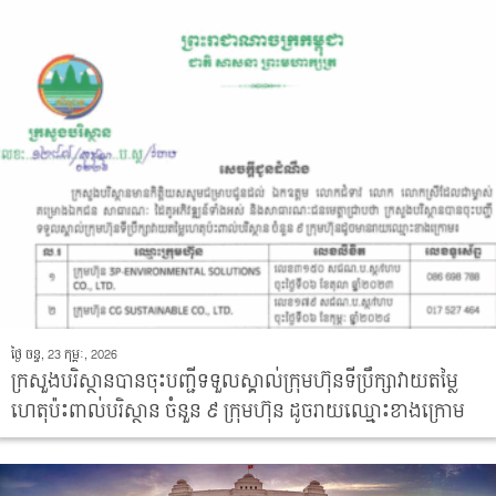
ថ្ងៃ ចន្ទ, 23 កុម្ភៈ, 2026
ក្រសួងបរិស្ថានបានចុះបញ្ជីទទួលស្គាល់ក្រុមហ៊ុនទីប្រឹក្សាវាយតម្លៃ
ហេតុប៉ះពាល់បរិស្ថាន ចំនួន ៩ ក្រុមហ៊ុន ដូចរាយឈ្មោះខាងក្រោម