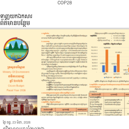
COP28
ទាញយកឯកសារ
ព័ត៌មានបន្ថែម
ថ្ងៃ ចន្ទ, 23 មិនា, 2026