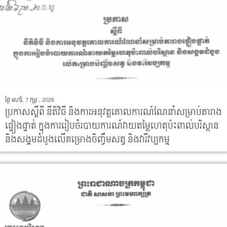
ថ្ងៃ សៅរ៍, 7 កុម្ភៈ, 2026
ប្រកាសស្តីពី នីតិវិធី និងការអនុវត្តគោលការណ៍ណែនាំសម្រាប់តារាង
ផ្ទៀងផ្ទាត់់ ក្នុងការរៀបចំរបាយការណ៍វាយតម្លៃហេតុប៉ះពាល់បរិស្ថាន
និងសង្គមដំបូងលើគម្រោងចិញ្ចឹមសត្វ និងវារីវប្បកម្ម