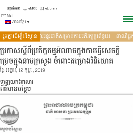
Skip
ពន្លកបៃតង
eMOE
eLibrary
to
Mail
content
ភាសាខ្មែរ
ងកិច្ចសហប្រតិបត�
រួមគ្នាដើម្បីបរិស្ថាន
ទិវាអន្តរជាតិសម្រាប់ការអភិរក្សប្រព័ន្ធអេ
ពាណិជ្
ប្រកាសស្តីពីប្រតិភូកម្មអំណាចក្នុងការធ្វើសេចក្តី
ម្រេចក្នុងនាមក្រសួង ចំពោះគម្រោងវិនិយោគ
ថ្ងៃ អង្គារ, 12 កុម្ភៈ, 2019
ទាញយកឯកសារ
ព័ត៌មានបន្ថែម