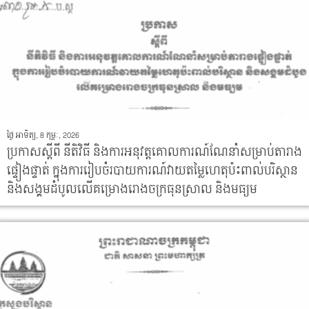
ថ្ងៃ អាទិត្យ, 8 កុម្ភៈ, 2026
ប្រកាសស្តីពី នីតិវិធី និងការអនុវត្តគោលការណ៍ណែនាំសម្រាប់តារាង
ផ្ទៀងផ្ទាត់ ក្នុងការរៀបចំរបាយការណ៍វាយតម្លៃហេតុប៉ះពាល់បរិស្ថាន
និងសង្គមដំបូលលើគម្រោងរោងចក្រធុនស្រាល និងមធ្យម