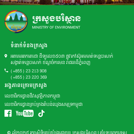
ទំនាក់ទំនងក្រសួង
អគារមរតកតេជោ ដីឡូលេខ៥០៣ ផ្លូវកៅស៊ូអមមាត់ទន្លេបាសាក់
សង្កាត់ទន្លេបាសាក់ ខណ្ឌចំការមន រាជធានីភ្នំពេញ
(+855) 23 213 908
(+855) 23 220 369
អង្គភាពក្រោមក្រសួង
លេខាធិការដ្ឋានជីវសុវត្ថិភាពកម្ពុជា
លេខាធិការដ្ឋានគ្រប់គ្រងតំបន់ឈូងសមុទ្រកម្ពុជា
© ឆ្នាំ២០២៥ រក្សាសិទ្ធិគ្រប់យ៉ាងដោយ៖ ក្រសួងបរិស្ថាន | គាំទ្របច្ចេកទេស