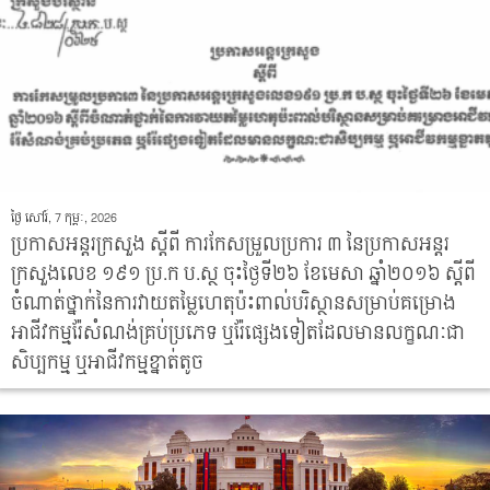
ថ្ងៃ សៅរ៍, 7 កុម្ភៈ, 2026
ប្រកាសអន្តរក្រសួង ស្តីពី ការកែសម្រួលប្រការ ៣ នៃប្រកាសអន្តរ
ក្រសួងលេខ ១៩១ ប្រ.ក ប.ស្ថ ចុះថ្ងៃទី២៦ ខែមេសា ឆ្នាំ២០១៦ ស្តីពី
ចំណាត់ថ្នាក់នៃការវាយតម្លៃហេតុប៉ះពាល់បរិស្ថានសម្រាប់គម្រោង
អាជីវកម្មរ៉ែសំណង់គ្រប់ប្រភេទ ឬរ៉ែផ្សេងទៀតដែលមានលក្ខណៈជា
សិប្បកម្ម ឬអាជីវកម្មខ្នាត់តូច