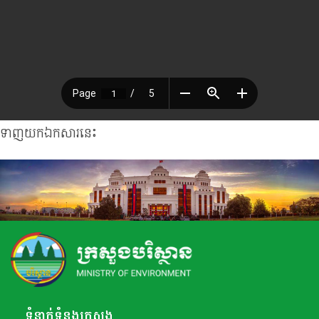
ទាញយកឯកសារនេះ
ទំនាក់ទំនងក្រសួង