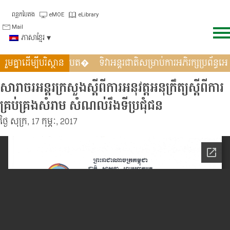
Skip
ពន្លកបៃតង
eMOE
eLibrary
to
Mail
content
ភាសាខ្មែរ
 បន្តពង្រឹងកិច្ចសហប្រតិបត�
រួមគ្នាដើម្បីបរិស្ថាន
ទិវាអន្តរជាតិសម្រាប់ការអភិរក្សប្រព័ន្ធអេ
សារាចរ​អន្តរ​ក្រសួង​ស្តីពី​ការ​អនុវត្ត​អនុក្រឹត្យ​ស្តីពី​ការ​
គ្រប់គ្រង​សំរាម សំណល់​រឹង​ទី​ប្រជុំ​ជន
ថ្ងៃ សុក្រ, 17 កុម្ភៈ, 2017