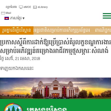
Skip
ពន្លកបៃតង
eMOE
eLibrary
to
Mail
content
ភាសាខ្មែរ
ិច្ចសហប្រតិបត�
រួមគ្នាដើម្បីបរិស្ថាន
ទិវាអន្តរជាតិសម្រាប់ការអភិរក្សប្រព័ន្ធអេ
ពាណិជ្ជ
ប្រកាសស្តីពីការដាក់ឱ្យប្រើប្រាស់គំរូលក្ខខណ្ឌការងារ
សម្រាប់អភិវឌ្ឍន៍គម្រោងអាជីវកម្មថ្មសម្ភារៈសំណង់
ថ្ងៃ សៅរ៍, 21 មេសា, 2018
ទាញយកឯកសារនេះ