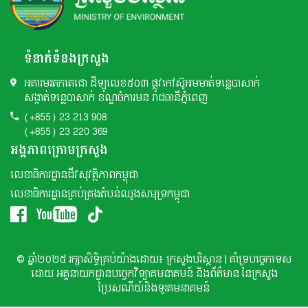
ទំនាក់ទំនងក្រសួង
អគារមរតកតេជោ ដីឡូលេខ៥០៣ ផ្លូវកៅស៊ូអមមាត់ទន្លេបាសាក់
សង្កាត់ទន្លេបាសាក់ ខណ្ឌចំការមន រាជធានីភ្នំពេញ
(+855) 23 213 908
(+855) 23 220 369
អង្គភាពក្រោមក្រសួង
លេខាធិការដ្ឋានជីវសុវត្ថិភាពកម្ពុជា
លេខាធិការដ្ឋានគ្រប់គ្រងតំបន់ឈូងសមុទ្រកម្ពុជា
© ឆ្នាំ២០២៥ រក្សាសិទ្ធិគ្រប់យ៉ាងដោយ៖ ក្រសួងបរិស្ថាន | គាំទ្របច្ចេកទេស
ដោយ អគ្គនាយកដ្ឌានបច្ចេកវិទ្យាគមនាគមន៍ និងព័ត៌មាន នៃក្រសួង
ប្រៃសណីយ៍និងទូរគមនាគមន៍