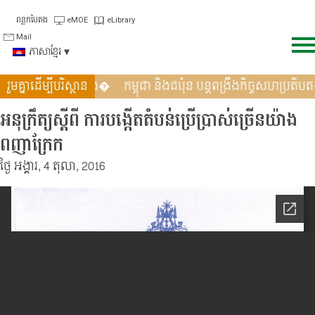
Skip
ពន្លកបៃតង
eMOE
eLibrary
to
Mail
content
ភាសាខ្មែរ
សកល (GGGI) បន្តពង្រឹង�
រួមគ្នាដើម្បីបរិស្ថាន
កម្ពុជា និងជប៉ុន បន្តពង្រឹងកិច្ចសហប្រតិ
អនុក្រឹត្យស្តីពី ការបង្កើតតំបន់ប្រើប្រាស់ច្រើនយ៉ាង
ពញាក្រែក
ថ្ងៃ អង្គារ, 4 តុលា, 2016