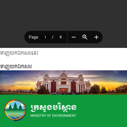
ទាញយកឯកសារនេះ
ទាញយកឯកសារ