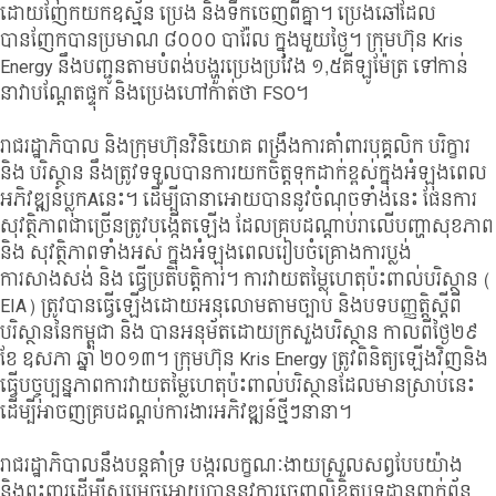
ដោយញែកយកឧស្ម័ន ប្រេង និងទឹកចេញពីគ្នា។ ប្រេងឆៅដែល
បានញែកបានប្រមាណ ៨០០០ បារ៉ែល ក្នុងមួយថ្ងៃ។ ក្រុមហ៊ុន Kris
Energy នឹងបញ្ជូនតាមបំពង់បង្ហួរប្រេងប្រវែង ១,៥គីឡូម៉ែត្រ ទៅកាន់
នាវាបណ្តែតផ្ទុក និងប្រេងហៅកាត់ថា FSO។
រាជរដ្ឋាភិបាល និងក្រុមហ៊ុនវិនិយោគ ពង្រឹងការគាំពារបុគ្គលិក បរិក្ខារ
និង បរិស្ថាន នឹងត្រូវទទួលបានការយកចិត្តទុកដាក់ខ្ពស់ក្នុងអំឡុងពេល
អភិវឌ្ឍន៍ប្លុកAនេះ។ ដើម្បីធានាអោយបាននូវចំណុចទាំងនេះ ផែនការ
សុវត្ថិភាពជាច្រើនត្រូវបង្កើតឡើង ដែលគ្របដណ្តាប់រាលើបញ្ហាសុខភាព
និង សុវត្ថិភាពទាំងអស់ ក្នុងអំឡុងពេលរៀបចំគ្រោងការប្លង់
ការសាងសង់ និង ធ្វើប្រតិបត្តិការ។ ការវាយតម្លៃហេតុប៉ះពាល់បរិស្ថាន (
EIA) ត្រូវបានធ្វើឡើងដោយអនុលោមតាមច្បាប់ និងបទបញ្ញត្តិស្តីពី
បរិស្ថាននៃកម្ពុជា និង បានអនុម័តដោយក្រសួងបរិស្ថាន កាលពីថ្ងៃ២៩
ខែ ឧសភា ឆ្នាំ ២០១៣។ ក្រុមហ៊ុន Kris Energy ត្រូវពិនិត្យឡើងវិញនិង
ធ្វើបច្ចុប្បន្នភាពការវាយតម្លៃហេតុប៉ះពាល់បរិស្ថានដែលមានស្រាប់នេះ
ដើម្បីអាចញគ្របដណ្តប់ការងារអភិវឌ្ឍន៍ថ្មីៗនានា។
រាជរដ្ឋាភិបាលនឹងបន្តគាំទ្រ បង្ករលក្ខណៈងាយស្រួលសព្វបែបយ៉ាង
និងពុះពារដើម្បីសម្រេចអោយបាននូវការចេញលិខិតបទដ្ឋានពាក់ព័ន្ធ