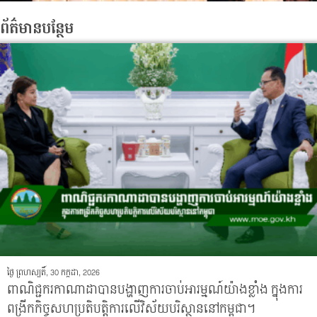
ព័ត៌មានបន្ថែម
ថ្ងៃ ព្រហស្បតិ៍, 30 កក្កដា, 2026
ពាណិជ្ជករកាណាដាបានបង្ហាញការចាប់អារម្មណ៍យ៉ាងខ្លាំង ក្នុងការ
ពង្រីកកិច្ចសហប្រតិបត្តិការលើវិស័យបរិស្ថាននៅកម្ពុជា។