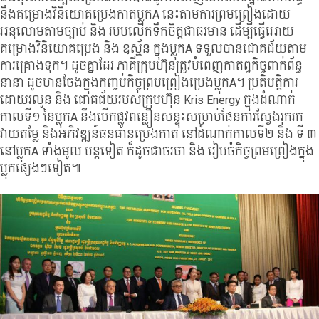
នឹងគម្រោងវិនិយោគប្រេងកាតប្លុកA នេះតាមការព្រមព្រៀងដោយ
អនុលោមតាមច្បាប់ និង របបលើកទឹកចិត្តជាធរមាន ដើម្បីធ្វើអោយ
គម្រោងវិនិយោគប្រេង និង ឧស្ម័ន ក្នុងប្លុកA ទទួលបានជោគជ័យតាម
ការគ្រោងទុក។ ដូចគ្នាដែរ ភាគីក្រុមហ៊ុនត្រូវបំពេញកាតព្វកិច្ចពាក់ព័ន្ធ
នានា ដូចមានចែងក្នុងកញ្ចប់កិច្ចព្រមព្រៀងប្រេងប្លុកA។ ប្រតិបត្តិការ
ដោយរលូន និង ជោគជ័យរបស់ក្រុមហ៊ុន Kris Energy ក្នុងដំណាក់
កាលទី១ នៃប្លុកA នឹងបើកផ្លូវពន្លឿនសន្ទុះសម្រាប់ផែនការស្វែងរុករក
វាយតម្លែ និងអភិវឌ្ឍន៍ធនធានប្រេងកាត នៅដំណាក់កាលទី២ និង ទី ៣
នៅប្លុកA ទាំងមូល បន្តទៀត ក៏ដូចជាចរចា និង រៀបចំកិច្ចព្រមព្រៀងក្នុង
ប្លុកផ្សេងៗទៀត៕