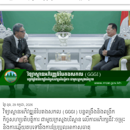
ថ្ងៃ ពុធ, 29 កក្កដា, 2026
វិទ្យាស្ថានអភិវឌ្ឍន៍បៃតងសកល (GGGI) បន្តពង្រឹងនិងពង្រីក
កិច្ចសហប្រតិបត្តិការ ជាមួយក្រសួងបរិស្ថាន លើការអភិរក្សជីវៈចម្រុះ
និងការឆ្លើយតបទៅនឹងការប្រែប្រួលអាកាសធាតុ