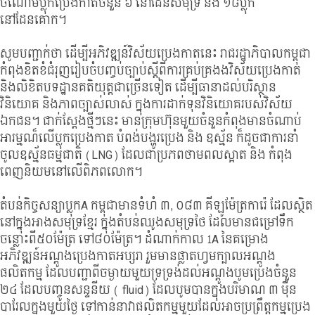
ចំណោមប្លុកប្រេងកាតចំនួន ៦ នៅដែនសមុទ្រ និង ១៨ប្លុក
នៅដែនគោក។
សូមបញ្ជាក់ថា ដើម្បីអភិវឌ្ឍន៍វិស័យប្រេងកាតនេះ រាជរដ្ឋាភិបាលកម្ពុជា
កំពុងខិតខំជំរុញរៀបចំបញ្ចប់ច្បាប់ស្តីពីការគ្រប់គ្រងងវិស័យប្រេងកាត
និងលិខិតបទដ្ឋានគតិយុត្តជាច្រើនទៀត ដើម្បីធានាដល់បរិស្ថាន
វិនិយោគ និងភាពច្បាស់លាស់ ក្នុងការដាក់ទុនវិនិយោគរបស់វិស័យ
ឯកជន។ ជាក់ស្តែងថ្មីៗនេះ មានក្រុមហ៊ុនមួយចំនួនកំពុងមានចំណាប់
អារម្មណ៏លើប្លុកប្រេងកាត បំពង់បង្ហូរប្រេង និង ឧស្ម័ន ក៏ដូចជាការនាំ
ចូលឧស្ម័នធម្មជាតិ (LNG) ដែលជាប្រភពថាមពលស្អាត និង កំពុង
ពេញនិយមនៅលើពិភពលោក។
តំបន់កិច្ចសន្យាប្លុកA កម្ពុជាមានទំហំ ៣, ០៨៣ គីឡូម៉ែត្រការ៉េ ដែលស្ថិត
នៅក្នុងអាងសមុទ្រខ្មែរ ក្នុងតំបន់ឈូងសមុទ្រថៃ ដែលមានជម្រៅទឹក
ចន្លោះពី៥០ម៉ែត្រ ទៅ៨០ម៉ែត្រ។ ដំណាក់កាល 1A នៃគម្រោង
អភិវឌ្ឍន៍អណ្តូងប្រេងកាតអប្សរា រួមមានផ្លាតហ្វមក្បាលអណ្តូង
ផលិតកម្ម ដែលបញ្ជាពីចម្ងាយមួយទ្រទ្រង់ដល់អណ្តូងបូមប្រេងចំនួន
២៤ ដែលបញ្ចូនសន្ទនីយ ( fluid) ដែលបូមបានក្នុងបរិមាណ ៣ ម៉ឺន
បារែលក្នុងមួយថ្ងៃ ទៅកាន់នាវាផលិតកម្មមួយដែលអាចប្រព្រឹត្តកម្មប្រេង