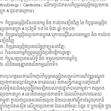
KrisEnergy ( Cambodia) លើកញ្ចប់ឯកសារកិច្ចព្រមព្រៀងប្រេងកាត
ប្លុក A ដូចខាងក្រោម៖
១- កិច្ចព្រមព្រៀងវិសាធនកម្ម និង ការចែងឡើងវិញ នៃ កិច្ចព្រមព្រៀង
ប្រេងកាតប្លុក A ចុះថ្ងៃទី ១៨ ខែ មិនា ឆ្នាំ ២០០២
២- កិច្ចព្រមព្រៀងប្រេងកាតប្លុកA ក្រោយធ្វើវិសោធនកម្មរួច និង ការចែង
ឡើងវិញ
៣- កិច្ចព្រមព្រៀងប្រគល់ផ្ទៃក្រឡាសងវិញ
៤- វិសោធនកម្មកិច្ចព្តមព្រៀងប្រតិបត្តិការរួមគ្នា
៥- កិច្ចសន្យាប្រគល់សិទ្ធិ និង ទទួលយកកាតព្វកិច្ច
៦- លិខិតអនុញ្ញាតផលិតកម្មលើកទី១
ការចុះហត្ថលេខាលើកញ្ចប់កិច្ចព្រមព្រៀងសម្រាប់ការអភិវឌ្ឍអណ្តូង
ប្រេងកាតអប្សរានៃប្លុកA នាពេលនេះ គឺជាសក្ខីភាពឆ្លុះបញ្ចាំងនៅ
សមិទ្ធិផលដ៏អស្ចារ្យថ្មីថែមទៀតរបស់រាជរដ្ឋាភិបាលកម្ពុជា។ គម្រោង
ប្រេងកាតប្លុក A នេះគឺជាគម្រោងកាតទី១ ដែលបើកសករាជអោយ
កម្ពុជា ក្លាយជាប្រទេសផលិតប្រេង និងឈានទៅធ្វើការស្វែងរុករកដ៏
ខ្លាំងក្លាផែមទៀត លើប្លុកប្រេងកាត ដែលនៅទំនេរ ចំនួន ៥ ប្លុកទៀត ក្នុង