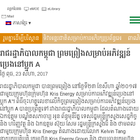
Skip
ពន្លកបៃតង
eMOE
eLibrary
to
Mail
content
ភាសាខ្មែរ
ង្រឹងកិច្ចសហប្រតិបត�
រួមគ្នាដើម្បីបរិស្ថាន
ទិវាអន្តរជាតិសម្រាប់ការអភិរក្សប្រព័ន្ធអេ
ពាណ
រាជរដ្ឋាភិបាលកម្ពុជា ព្រមព្រៀងសម្រាប់អភិវឌ្ឍន៍
ប្រេងនៅប្លុក A
ថ្ងៃ ពុធ, 23 សីហា, 2017
រាជរដ្ឋាភិបាលកម្ពុជា បានព្រមព្រៀង នៅថ្ងៃទី២៣ ខែសីហា ឆ្នាំ២០១៧
ជាមួយក្រុមហ៊ុនក្រុមហ៊ុន Kris Energy សម្រាប់ការអភិវឌ្ឍន៍ប្រេងនៅ
ប្លុក A។ ពិធីចុះហត្ថលេខាលើកិច្ចព្រមព្រៀងសម្រាប់ការអភិវឌ្ឍន៍ប្រេង
នៅប្លុក A បានប្រព្រឹត្តទៅ រវាងរាជរដ្ឋាភិបាលកម្ពុជា ដែលតំណាងដោយ
ឯកឧត្តម បណ្ឌិតសភាចារ្យ អូន ព័ន្ធមុនីរ័ត្ន ទេសរដ្ឋមន្រ្តីក្រសួងសេដ្ឋកិច្ច
និង ហរិញ្ញវត្ថុ និង ឯកឧត្តម ស៊ុយ សែម រដ្ឋមន្រ្តីក្រសួងរ៉ែ និង ថាមពល
ជាមួយក្រុមហ៊ុន Kris Energy តំណាងដោយលោក Kelvin Tang
នាយកប្រតិបត្តិ ក្រុមហ៊ុន Kris Energy Group និង ជាប្រធានក្រុមហ៊ុន