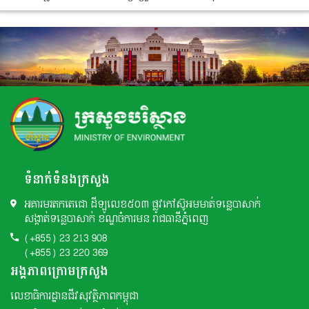
ទំនាក់ទំនងក្រសួង
អគារមរតកតេជោ ដីឡូលេខ៥០៣ ផ្លូវកៅស៊ូអមមាត់ទន្លេបាសាក់
សង្កាត់ទន្លេបាសាក់ ខណ្ឌចំការមន រាជធានីភ្នំពេញ
(+855) 23 213 908
(+855) 23 220 369
អង្គភាពក្រោមក្រសួង
លេខាធិការដ្ឋានជីវសុវត្ថិភាពកម្ពុជា