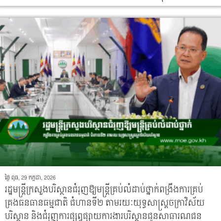
ថ្ងៃ ពុធ, 29 កក្កដា, 2026
រដ្ឋមន្រ្តីក្រសួងបរិស្ថានជំរុញឱ្យមន្រ្តីគ្រប់លំដាប់ថ្នាក់ពង្រឹងការគ្រប់
គ្រងធនធានធម្មជាតិ ជំហានទី២ តាមរយៈយុទ្ធសាស្ត្រចក្រាវិស័យ
បរិស្ថាន និងជំរុញការផ្សព្វផ្សាយការងារបរិស្ថានជូនសាធារណជន