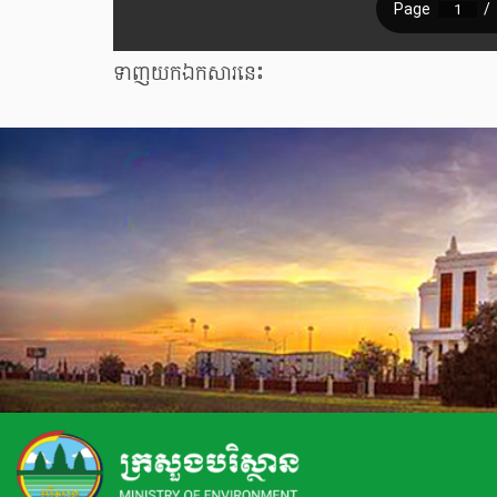
ទាញយកឯកសារនេះ