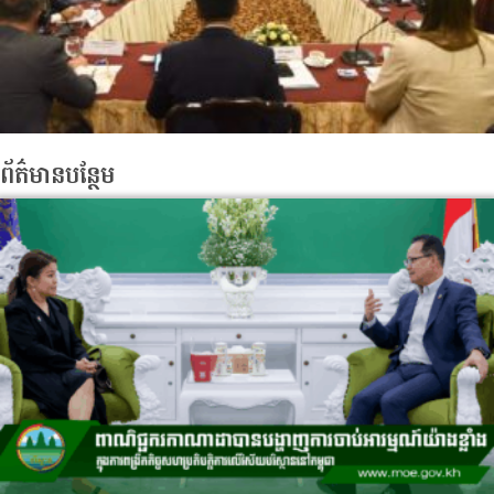
ព័ត៌មានបន្ថែម