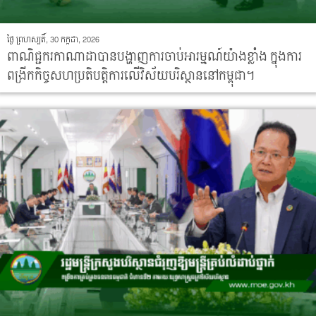
ថ្ងៃ ព្រហស្បតិ៍, 30 កក្កដា, 2026
ពាណិជ្ជករកាណាដាបានបង្ហាញការចាប់អារម្មណ៍យ៉ាងខ្លាំង ក្នុងការ
ពង្រីកកិច្ចសហប្រតិបត្តិការលើវិស័យបរិស្ថាននៅកម្ពុជា។