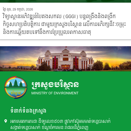
ថ្ងៃ ពុធ, 29 កក្កដា, 2026
វិទ្យាស្ថានអភិវឌ្ឍន៍បៃតងសកល (GGGI) បន្តពង្រឹងនិងពង្រីក
កិច្ចសហប្រតិបត្តិការ ជាមួយក្រសួងបរិស្ថាន លើការអភិរក្សជីវៈចម្រុះ
និងការឆ្លើយតបទៅនឹងការប្រែប្រួលអាកាសធាតុ
ទំនាក់ទំនងក្រសួង
អគារមរតកតេជោ ដីឡូលេខ៥០៣ ផ្លូវកៅស៊ូអមមាត់ទន្លេបាសាក់
សង្កាត់ទន្លេបាសាក់ ខណ្ឌចំការមន រាជធានីភ្នំពេញ