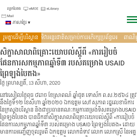
Skip
ពន្លកបៃតង
eMOE
eLibrary
to
Mail
content
ភាសាខ្មែរ
ង្រឹងកិច្ចសហប្រតិបត�
រួមគ្នាដើម្បីបរិស្ថាន
ទិវាអន្តរជាតិសម្រាប់ការអភិរក្សប្រព័ន្ធអេ
ពាណ
សិក្ខាសាលាពិគ្រោះយោបល់ស្តីពី «ការរៀបចំ
ផែនការសកម្មភាពឆ្នាំទី៣ របស់គម្រោង USAID
ព្រៃឡង់បៃតង»
ថ្ងៃ ព្រហស្បតិ៍, 13 សីហា, 2020
នៅរសៀលថ្ងៃពុធ ៨រោច ខែស្រាពណ៍ ឆ្នាំជូត ទោស័ក ព.ស.២៥៦៤ ត្រូវ
នឹងថ្ងៃទី១២ ខែសីហា ឆ្នាំ២០២០ ឯកឧត្តម សៅ សុភាព រដ្ឋលេខាធិការ
នៃក្រសួងបរិស្ថាន និងជាប្រធានគណៈកម្មការតម្រង់ទិសគម្រោងUSAID
ព្រៃឡង់បៃតង បានដឹកនាំសិក្ខាសាលាពិគ្រោះយោបល់ស្តីពី «ការរៀបចំ
ផែនការសកម្មភាពឆ្នាំទី៣ របស់គម្រោង USAID ព្រៃឡង់បៃតង» ដោយ
មានការអញ្ជើញចូលរួមពី ឯកឧត្តម លោកជំទាវ លោក លោកស្រី នៃអគ្គ