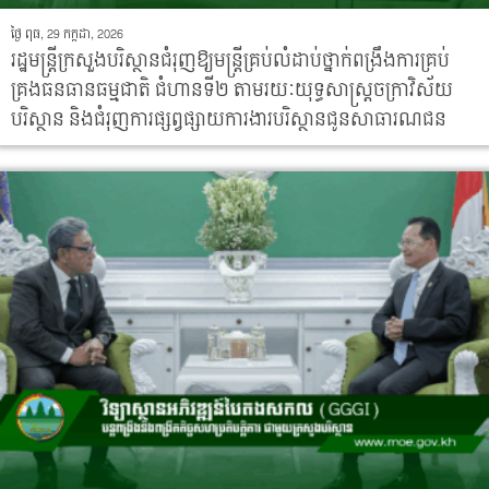
ថ្ងៃ ពុធ, 29 កក្កដា, 2026
រដ្ឋមន្រ្តីក្រសួងបរិស្ថានជំរុញឱ្យមន្រ្តីគ្រប់លំដាប់ថ្នាក់ពង្រឹងការគ្រប់
គ្រងធនធានធម្មជាតិ ជំហានទី២ តាមរយៈយុទ្ធសាស្ត្រចក្រាវិស័យ
បរិស្ថាន និងជំរុញការផ្សព្វផ្សាយការងារបរិស្ថានជូនសាធារណជន