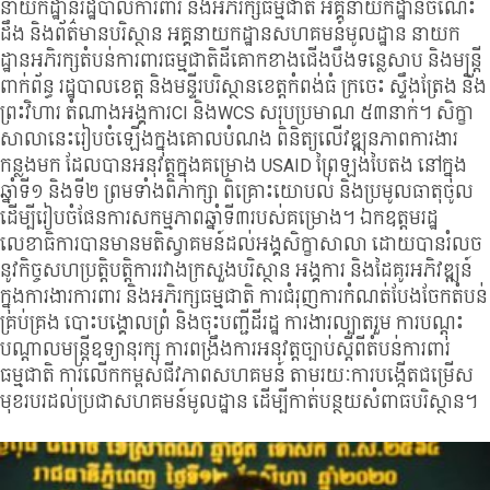
នាយកដ្ឋានរដ្ឋបាលការពារ និងអភិរក្សធម្មជាតិ អគ្គនាយកដ្ឋានចំណេះ
ដឹង និងព័ត៌មានបរិស្ថាន អគ្គនាយកដ្ឋានសហគមន៍មូលដ្ឋាន នាយក
ដ្ឋានអភិរក្សតំបន
់ការពារធម្មជាតិដីគោកខាងជើងបឹងទន្លេសាប និងមន្ត្រី
ពាក់ព័ន្ធ រដ្ឋបាលខេត្ត និងមន្ទីរបរិស្ថានខេត្តកំពង់ធំ ក្រចេះ ស្ទឹងត្រែង និង
ព្រះវិហារ តំណាងអង្គការCI និងWCS សរុបប្រមាណ ៥៣នាក់។ សិក្ខា
សាលានេះរៀបចំឡើងក្នុងគោលបំណង ពិនិត្យលើវឌ្ឍនភាពការងារ
កន្លងមក ដែលបានអនុវត្តក្នុងគម្រោង USAID ព្រៃឡង់បៃតង នៅក្នុង
ឆ្នាំទី១ និងទី២ ព្រមទាំងពិភាក្សា ពិគ្រោះយោបល់ និងប្រមូលធាតុចូល
ដើម្បីរៀបចំផែនការសកម្មភាពឆ្នាំទី៣របស់គម្រោង។ ឯកឧត្តមរដ្ឋ
លេខាធិការបានមានមតិស្វាគមន៍ដល់អង្គសិក្ខាសាលា ដោយបានរំលច
នូវកិច្ចសហប្រត្តិបត្តិការរវាងក្រសួងបរិស្ថាន អង្គការ និងដៃគូរអភិវឌ្ឍន៍
ក្នុងការងារការពារ និងអភិរក្សធម្មជាតិ ការជំរុញការកំណត់បែងចែកតំបន់
គ្រប់គ្រង បោះបង្គោលព្រំ និងចុះបញ្ជីដីរដ្ឋ ការងារល្បាតរួម ការបណ្តុះ
បណ្តាលមន្ត្រីឧទ្យានុរក្ស ការពង្រឹងការអនុវត្តច្បាប់ស្តីពីតំបន់ការពារ
ធម្មជាតិ ការលើកកម្ពស់ជីវភាពសហគមន៍ តាមរយៈការបង្កើតជម្រើស
មុខរបរដល់ប្រជាសហគមន៍មូលដ្ឋាន ដើម្បីកាត់បន្ថយសំពាធបរិស្ថាន។