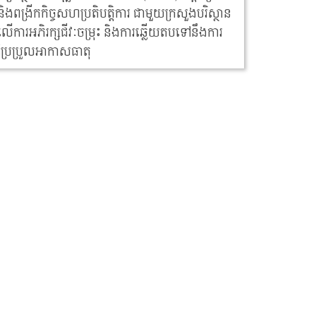
និងពង្រីកកិច្ចសហប្រតិបត្តិការ ជាមួយក្រសួងបរិស្ថាន
លើការអភិរក្សជីវៈចម្រុះ និងការឆ្លើយតបទៅនឹងការ
ប្រែប្រួលអាកាសធាតុ