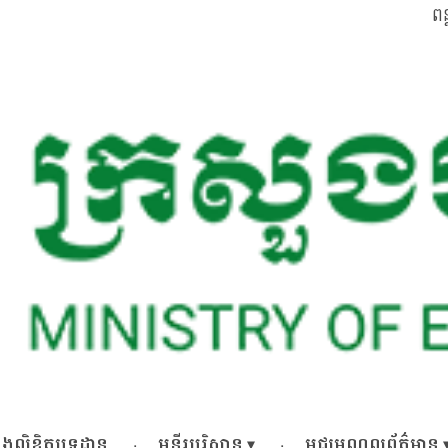
ពន
 និងលិខិតបទដ្ឋាន
មន្ទីរបរិស្ថាន
មជ្ឈមណ្ឌលព័ត៌មាន