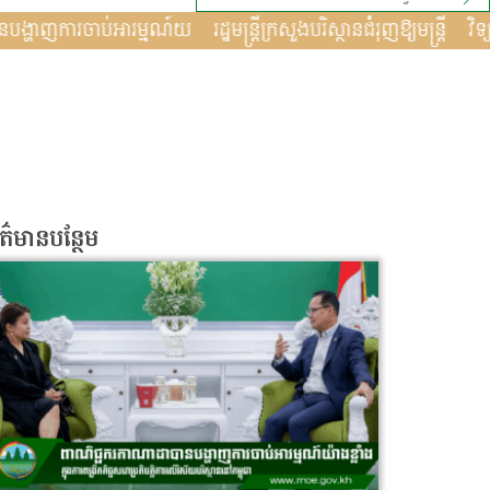
ពាណិជ្ជករកាណាដាបានបង្ហាញការចាប់អារម្មណ៍យ
រដ្ឋមន្រ្តីក្រសួ
័ត៌មានបន្ថែម