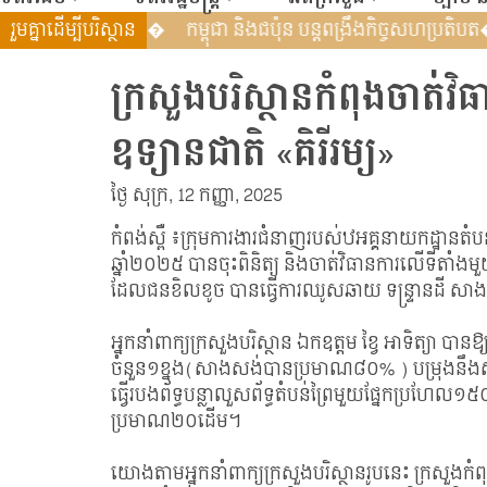
្យាស្ថានអភិវឌ្ឍន៍បៃតងសកល (GGGI) បន្តពង្រឹង�
រួមគ្នាដើម្បីបរិស្ថាន
កម្ពុជា និងជប៉ុន
ក្រសួងបរិស្ថានកំពុងចាត់វិ
ឧទ្យានជាតិ «គិរីរម្យ»
ថ្ងៃ សុក្រ, 12 កញ្ញា, 2025
កំពង់ស្ពឺ ៖ក្រុមការងារជំនាញរបស់ឋអគ្គនាយកដ្ឋានតំបន
ឆ្នាំ២០២៥ បានចុះពិនិត្យ និងចាត់វិធានការលើទីតាំងមួយក
ដែលជនខិលខូច បានធ្វើការឈូសឆាយ ទន្ទ្រានដី សាងសង់ ដ
អ្នកនាំពាក្យក្រសួងបរិស្ថាន ឯកឧត្ដម ខ្វៃ អាទិត្យា
ចំនួន១ខ្នង(សាងសង់បានប្រមាណ៨០% ) បម្រុងនឹងសាង
ធ្វើរបងព័ទ្ធបន្លាលួសព័ទ្ធតំបន់ព្រៃមួយផ្នែកប្រហែល
ប្រមាណ២០ដើម។
យោងតាមអ្នកនាំពាក្យក្រសួងបរិស្ថានរូបនេះ ក្រសួងកំព