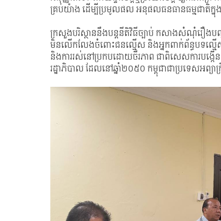
គ្រប់យ៉ាង ដើម្បីប្រមូលផល អនុផលធនធានធម្មជាតិក្នុងត
ក្រសួងបរិស្ថាននឹងបន្តនីតិវិធីច្បាប់ កសាងសំណុំរ
មិនលើកលែងចំពោះជនល្មើស និងអ្នកពាក់ព័ន្ធបទល្មើស ដើ
និងការរស់នៅប្រកបដោយចីរភាព ជាពិសេសការបង្កើន
រដ្ឋាភិបាល ដែលនៅឆ្នាំ២០៥០ កម្ពុជាជាប្រទេសអព្យាក