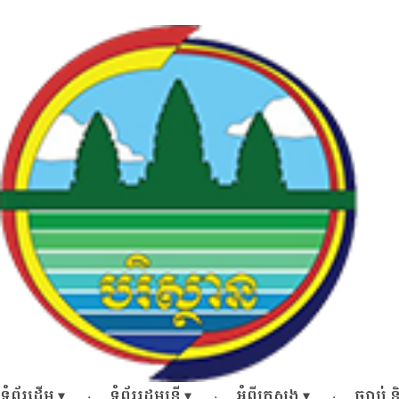
Skip
to
content
ទំព័រដើម
ទំព័ររដ្ឋមន្ត្រី
អំពីក្រសួង
ច្បាប់