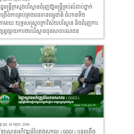
រដ្ឋមន្រ្តីក្រសួងបរិស្ថានជំរុញឱ្យមន្រ្តីគ្រប់លំដាប់ថ្នាក់
ពង្រឹងការគ្រប់គ្រងធនធានធម្មជាតិ ជំហានទី២
តាមរយៈយុទ្ធសាស្ត្រចក្រាវិស័យបរិស្ថាន និងជំរុញការ
ផ្សព្វផ្សាយការងារបរិស្ថានជូនសាធារណជន
ថ្ងៃ ពុធ, 29 កក្កដា, 2026
វិទ្យាស្ថានអភិវឌ្ឍន៍បៃតងសកល (GGGI) បន្តពង្រឹង