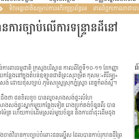
 បន្តពង្រឹងកិច្ចសហប្រតិបត�
ទិវាអន្តរជាតិសម្រាប់ការអភិរក្សប្រព័ន្ធអេ
ធានការច្បាប់លើការទន្រ្ទានដីនៅ
ព
់ការពារធម្មជាតិ ក្រសួងបរិស្ថាន កាលពីថ្ងៃទី១០-១១ ខែកញ្ញា
ន្លែងនៅក្នុងតំបន់ឧទ្យានជាតិព្រះសុរាម្រិត កុសមៈ«គិរីរម្យ»
ោយខុសច្បាប់ ភូមិសាស្ត្រស្រុកភ្នំស្រួច ខេត្តកំពង់ស្ពឺ។
 បានឱ្យដឹងថា ជនខិលខូច បានលួចសាងសង់ផ្ទះលំហែ
សង់ផ្ទះស្នាក់មួយកន្លែងទៀត រោងប្រក់តង់ចំនួនពីរ បាន
១៥០ម៉ែត្រ ហើយកាប់ដើមស្រល់មួយចំនួន និងការដាំដុះដើមដូង
ុងចាត់វិធានការច្បាប់ចំពោះជនល្មើស ដែលបានកាប់រុករានដីព្រៃ