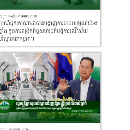
ថ្ងៃ ព្រហស្បតិ៍, 30 កក្កដា, 2026
ពាណិជ្ជករកាណាដាបានបង្ហាញការចាប់អារម្មណ៍យ៉ាង
ខ្លាំង ក្នុងការពង្រីកកិច្ចសហប្រតិបត្តិការលើវិស័យ
បរិស្ថាននៅកម្ពុជា។
ថ្ងៃ ពុធ, 29 កក្កដា, 2026