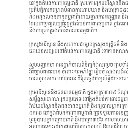
នៅក្នុងតំបន់ការពារធម្មជាតិ ស្របតាមក្រមបរិស្ថាននិ
ប្រតិបត្តិការគម្រោងបំពានការហាមឃាត់ និងមាត្រា៨៥០ 
និងអនុផលធនធានធម្មជាតិដោយគ្មានការអនុញ្ញាត និង
ដែលជាទ្រព្យសម្បត្តិរដ្ឋក្នុងតំបន់ការពារធម្មជាតិ ក្នុ
នឹងការគ្រប់គ្រងតំបន់ការពារធម្មជាតិ។
ក្រសួងបរិស្ថាន នឹងសហការជាមួយក្រសួងយុត្តិធម៌ និងស្ថ
ដោយខុសច្បាប់នៅតំបន់ការពារធម្មជាតិ ទៅកាន់តុលាការ 
សូមបញ្ជាក់ថា រាជរដ្ឋាភិបាលពិនិត្យនិងសម្រេច ព្
វិធីច្បាប់ជាធរមាន ចំពោះការអភិវឌ្ឍ រៀបចំ សាងសង់
ការឈូសឆាយ កាប់រុករាន ដីព្រៃធ្វើជាកម្មសិទ្ធិដាច់ខា
ក្រមបរិស្ថាននិងធនធានធម្មជាតិ ក្នុងមាត្រា៣៧៩ ចំណ
សម្ព័ន្ធសាធារណៈគ្រប់ប្រភេទ នៅក្នុងតំបន់ការពារធម្ម
វិស័យបរិស្ថាននិងធនធានធម្មជាតិ និងរដ្ឋបាលថ្នាក
ឯកជន នៅក្នុងតំបន់ការពារធម្មជាតិ ត្រូវទទួលការអនុញ
ឬរដ្ឋបាលថ្នាក់ក្រោមជាតិ និងមាត្រា៣៨៦ ការហាមឃាត់សិទ
អនុញ្ញាតទោះដោយផ្ទាល់ក្តីឬប្រយោលក្តី ឱ្យរានដីព្រៃ ក