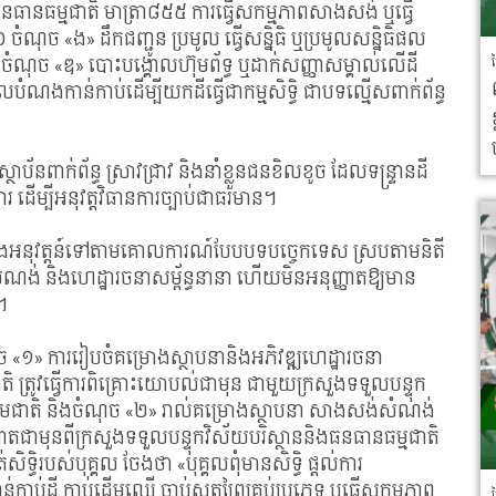
ងធនធានធម្មជាតិ មាត្រា៨៥៥ ការធ្វើសកម្មភាពសាងសង់ ឬធ្វើ
ចំណុច «ង» ដឹកជញ្ជូន ប្រមូល ធ្វើសន្និធិ ឬប្រមូលសន្និធិផល
ចំណុច «ឌ» បោះបង្គោលហ៊ុមព័ទ្ធ ឬដាក់សញ្ញាសម្គាល់លើដី
ងគោលបំណងកាន់កាប់ដើម្បីយកដីធ្វើជាកម្មសិទ្ធិ ជាបទល្មើសពាក់ព័ន្ធ
ាប័នពាក់ព័ន្ធ ស្រាវជ្រាវ និងនាំខ្លួនជនខិលខូច ដែលទន្ទ្រានដី
ដើម្បីអនុវត្តវិធានការច្បាប់ជាធរមាន។
រមទាំងអនុវត្តន៍ទៅតាមគោលការណ៍បែបបទបច្ចេកទេស ស្របតាមនិតី
សំណង់ និងហេដ្ឋារចនាសម្ព័ន្ធនានា ហើយមិនអនុញ្ញាតឱ្យមាន
ត។
ុច «១» ការរៀបចំគម្រោងស្ថាបនានិងអភិវឌ្ឍហេដ្ឋារចនា
ជាតិ ត្រូវធ្វើការពិគ្រោះយោបល់ជាមុន ជាមួយក្រសួងទទួលបន្ទុក
់ក្រោមជាតិ និងចំណុច «២» រាល់គម្រោងស្ថាបនា សាងសង់សំណង់
្ញាតជាមុនពីក្រសួងទទួលបន្ទុកវិស័យបរិស្ថាននិងធនធានធម្មជាតិ
្ធិរបស់បុគ្គល ចែងថា «បុគ្គលពុំមានសិទ្ធិ ផ្តល់ការ
ាន់កាប់ដី កាប់ដើមឈើ ចាប់សត្វព្រៃគ្រប់ប្រភេទ ឬធ្វើសកម្មភាព