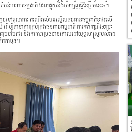
ំបន់ការពារធម្មជាតិ ដែលផ្ទុយនឹងបទប្បញ្ញត្តិនៃក្រមនេះ»។
ឿងបញ្ជូនទៅតុលាការ ករណីរាល់បទល្មើសធនធានធម្មជាតិខាងលើ
ម្បីធានាការគ្រប់គ្រងធនធានធម្មជាតិ ការអភិរក្សជីវ:ចម្រុះ
គម្របបៃតង និងការសម្រេចបានគោលដៅយុទ្ធសាស្រ្តរបស់រាជ
្រឹតកាបូន៕