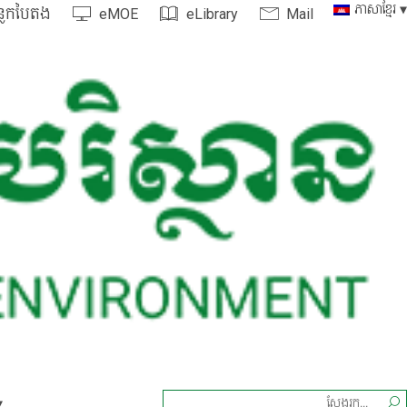
ភាសាខ្មែរ
្លកបៃតង
eMOE
eLibrary
Mail