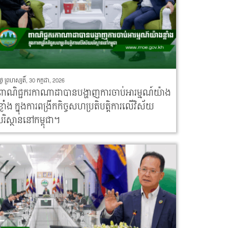
ថ្ងៃ ព្រហស្បតិ៍, 30 កក្កដា, 2026
ពាណិជ្ជករកាណាដាបានបង្ហាញការចាប់អារម្មណ៍យ៉ាង
ខ្លាំង ក្នុងការពង្រីកកិច្ចសហប្រតិបត្តិការលើវិស័យ
បរិស្ថាននៅកម្ពុជា។