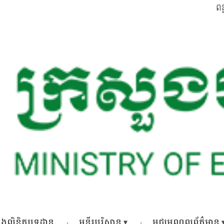
ពន
 និងលិខិតបទដ្ឋាន
មន្ទីរបរិស្ថាន
មជ្ឈមណ្ឌលព័ត៌មាន