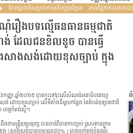
ុន បន្តពង្រឹងកិច្ចសហប្រតិបត�
ទិវាអន្តរជាតិសម្រាប់ការអភិរក្សប្រព័ន្ធ
សំណុំរឿងបទល្មើធនធានធម្មជាតិ
ណង់ ដែលជនខិលខូច បានធ្វើ
ិងសាងសង់ដោយខុសច្បាប់ ក្នុង
ព
្ងៃទី១៤ ខែកញ្ញា ឆ្នាំ២០២៥ បានចុះទៅរុះលើសំណង់អនាធិបតេយ្យ
ង់ ដោយខុសច្បាប់ លើទីតាំងដីមួយកន្លែង នៃតំបន់ឧទ្យានជាតិ
ួច ខេត្តកំពង់ស្ពឺ។
្យដឹងថាមន្រ្តីឧទ្យានុរក្ស បានចាត់វិធានការច្បាប់ ស្របតាមក្រម
ំនួន១ខ្នង (សាងសង់បានប្រមាណ៨០% ) រោងប្រក់តង់ចំនួនពីរ