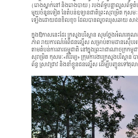
(រោងស្នាក់នៅ និងរោងបាយ) របងព័ទ្ធបន្លាលួសព័ទ្ធតំបន
មួយចំនួនទៀត នៃតំបន់ឧទ្យានជាតិព្រះសុរាម្រិត កុសមៈ
ឡើងដោយជនខិលខូច ដែលបានលួចឈូសឆាយ សាងសង់
ក្នុងឱកាសនេះដែរ ក្រសួងបរិស្ថាន សូមថ្លែងអំណរគ
ភាព រាយការណ៍អំពីជនល្មើស សម្រាប់តាមដានស៊ើបអង្ក
តាមតំបន់ការពារធម្មជាតិ នៅក្នុងព្រះរាជាណាចក្រកម្
សុរាម្រិត កុសមៈ«គិរីរម្យ» ក្រុមការងារក្រសួងបរិស្ថាន
ព័ន្ធ ស្រាវជ្រាវ និងនាំខ្លួនជនល្មើស ដើម្បីបញ្ជូនទៅតុល