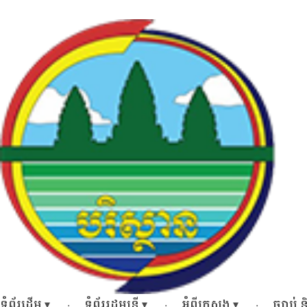
Skip
to
content
ទំព័រដើម
ទំព័ររដ្ឋមន្ត្រី
អំពីក្រសួង
ច្បាប់