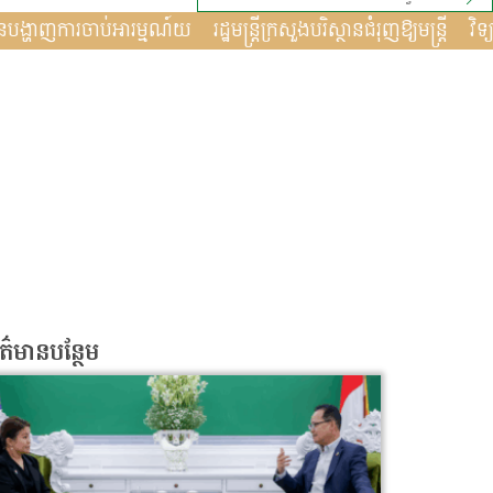
អេ
ពាណិជ្ជករកាណាដាបានបង្ហាញការចាប់អារម្មណ៍យ
រដ្ឋមន្រ្តីក្
័ត៌មានបន្ថែម