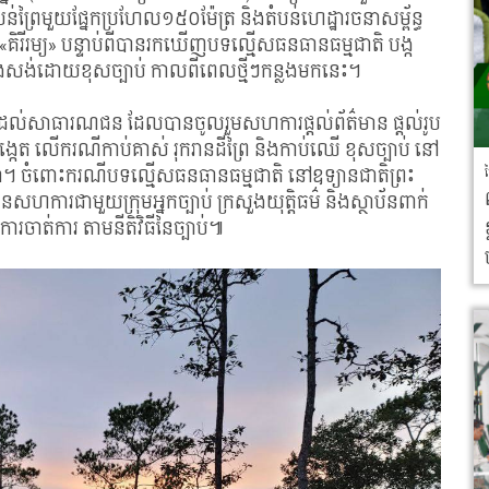
់ព្រៃមួយផ្នែកប្រហែល១៥០ម៉ែត្រ និងតំបន់ហេដ្ឋារចនាសម្ព័ន្ធ
«គិរីរម្យ» បន្ទាប់ពីបានរកឃើញបទល្មើសធនធានធម្មជាតិ បង្ក
ដោយខុសច្បាប់ កាលពីពេលថ្មីៗកន្លងមកនេះ។
ុណដល់សាធារណជន ដែលបានចូលរួមសហការផ្តល់ព័ត៌មាន ផ្តល់រូប
េត លើករណីកាប់គាស់ រុករានដីព្រៃ និងកាប់ឈើ ខុសច្បាប់ នៅ
ពុជា។ ចំពោះករណីបទល្មើសធនធានធម្មជាតិ នៅឧទ្យានជាតិព្រះ
 បានសហការជាមួយក្រុមអ្នកច្បាប់ ក្រសួងយុត្តិធម៌ និងស្ថាប័នពាក់
ាការចាត់ការ តាមនីតិវិធីនៃច្បាប់៕