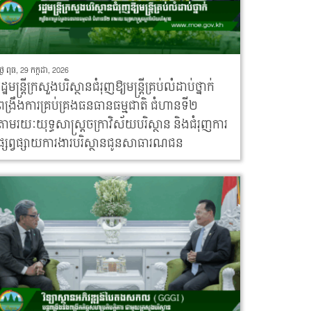
ថ្ងៃ ពុធ, 29 កក្កដា, 2026
រដ្ឋមន្រ្តីក្រសួងបរិស្ថានជំរុញឱ្យមន្រ្តីគ្រប់លំដាប់ថ្នាក់
ពង្រឹងការគ្រប់គ្រងធនធានធម្មជាតិ ជំហានទី២
តាមរយៈយុទ្ធសាស្ត្រចក្រាវិស័យបរិស្ថាន និងជំរុញការ
ផ្សព្វផ្សាយការងារបរិស្ថានជូនសាធារណជន