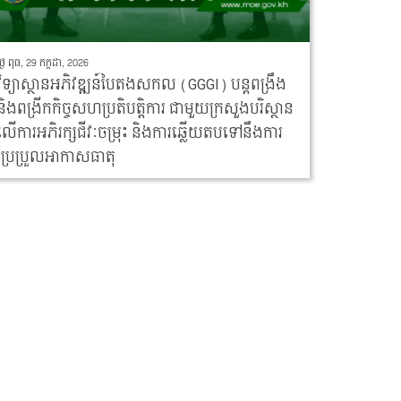
ថ្ងៃ ពុធ, 29 កក្កដា, 2026
វិទ្យាស្ថានអភិវឌ្ឍន៍បៃតងសកល (GGGI) បន្តពង្រឹង
និងពង្រីកកិច្ចសហប្រតិបត្តិការ ជាមួយក្រសួងបរិស្ថាន
លើការអភិរក្សជីវៈចម្រុះ និងការឆ្លើយតបទៅនឹងការ
ប្រែប្រួលអាកាសធាតុ