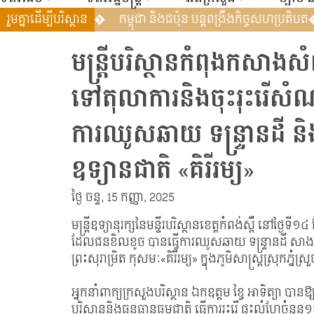
ិទ្យាស្ថានអភិវឌ្ឍន៍បៃតងសកល (GGGI) បន្តពង្រឹង�
រួមគ្នាដើម្បីបរិស្ថាន
កម្ពុជា និងជប៉
មន្ត្រីបរិស្ថានកំពុងកសាង
ទៅតុលាការនិងចុះរុះរើសំ
ការឈូសឆាយ ទន្ទ្រានដី ន
ឧទ្យានជាតិ «គិរីរម្យ»
ថ្ងៃ ចន្ទ, 15 កញ្ញា, 2025
មន្ត្រីឧទ្យានុរក្សនៃមន្ទីរបរិស្ថានខេត្តកំពង់ស្ពឺ នៅថ
ដែលជនខិលខូច បានធ្វើការឈូសឆាយ ទន្ទ្រានដី សាងស
ព្រះសុរាម្រិត កុសមៈ«គិរីរម្យ» ក្នុងភូមិសាស្ត្រស្រុកភ្នំស្រ
អ្នកនាំពាក្យក្រសួងបរិស្ថាន ឯកឧត្ដម ខ្វៃ អាទិត្យា បានឱ
បរិស្ថាននិងធនធានធម្មជាតិ ធ្វើការរុះរើ ផ្ទះលំហែច