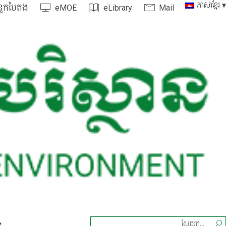
ភាសាខ្មែរ
្លកបៃតង
eMOE
eLibrary
Mail