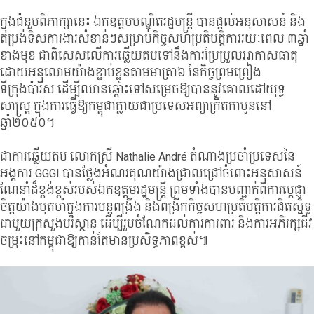
ក្នុងជំនួបពិភាក្សានេះ ឯកឧត្តមបណ្ឌិតរដ្ឋមន្រ្តី បានផ្តល់អនុសាសន៍ និង
តម្រង់ទិសការងារសំខាន់ៗសម្រាប់កិច្ចសហប្រតិបត្តិការរយៈពេល ៣ឆ្នាំ
ខាងមុខ ជាពិសេសលើការឆ្លើយតបទៅនឹងការប្រែប្រួលអាកាសធាតុ
ដោយអនុលោមយ៉ាងខ្ជាប់ខ្ជួនតាមមាត្រា៦ នៃកិច្ចព្រមព្រៀង
ទីក្រុងប៉ារីស ដើម្បីឈានឆ្ពោះទៅសម្រេចឱ្យបាននូវគោលដៅយុទ្ធ
សាស្រ្ត ក្នុងការធ្វើឱ្យកម្ពុជាក្លាយជាប្រទេសអព្យាក្រឹតកាបូននៅ
ឆ្នាំ២០៥០។
ជាការឆ្លើយតប លោកស្រី Nathalie André
តំណាងប្រចាំប្រទេសនៃ
អង្គការ
GGGI
បានថ្លែងអំណរគុណយ៉ាងជ្រាលជ្រៅចំពោះអនុសាសន៍
ណែនាំដ៏ខ្ពង់ខ្ពស់របស់ឯកឧត្តមរដ្ឋមន្រ្តី ព្រមទាំងបានបញ្ជាក់ពីការប្តេជ្ញា
ចិត្តយ៉ាងមុតមាំក្នុងការបន្តពង្រឹង និងពង្រីកកិច្ចសហប្រតិបត្តិការជិតស្និទ្ធ
ជាមួយក្រសួងបរិស្ថាន ដើម្បីរួមចំណែកដល់ការការពារ និងការអភិរក្សជីវ
ចម្រុះនៅកម្ពុជាឱ្យកាន់តែមានប្រសិទ្ធភាពខ្ពស់៕