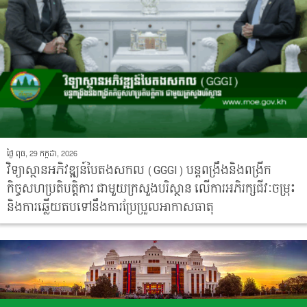
ថ្ងៃ ពុធ, 29 កក្កដា, 2026
វិទ្យាស្ថានអភិវឌ្ឍន៍បៃតងសកល (GGGI) បន្តពង្រឹងនិងពង្រីក
កិច្ចសហប្រតិបត្តិការ ជាមួយក្រសួងបរិស្ថាន លើការអភិរក្សជីវៈចម្រុះ
និងការឆ្លើយតបទៅនឹងការប្រែប្រួលអាកាសធាតុ