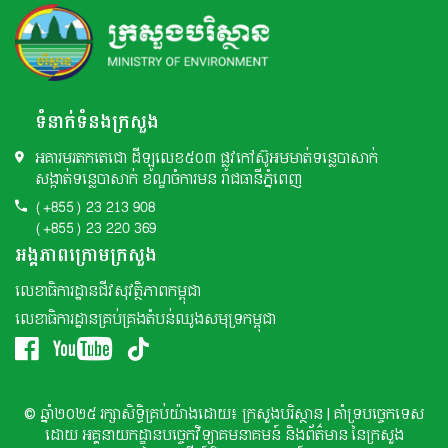
ទំនាក់ទំនងក្រសួង
អគារមរតកតេជោ ដីឡូលេខ៥០៣ ផ្លូវកៅស៊ូអមមាត់ទន្លេបាសាក់
សង្កាត់ទន្លេបាសាក់ ខណ្ឌចំការមន រាជធានីភ្នំពេញ
(+855) 23 213 908
(+855) 23 220 369
អង្គភាពក្រោមក្រសួង
លេខាធិការដ្ឋានជីវសុវត្ថិភាពកម្ពុជា
លេខាធិការដ្ឋានគ្រប់គ្រងតំបន់ឈូងសមុទ្រកម្ពុជា
© ឆ្នាំ២០២៥ រក្សាសិទ្ធិគ្រប់យ៉ាងដោយ៖ ក្រសួងបរិស្ថាន | គាំទ្របច្ចេកទេស
ដោយ អគ្គនាយកដ្ឌានបច្ចេកវិទ្យាគមនាគមន៍ និងព័ត៌មាន នៃក្រសួង