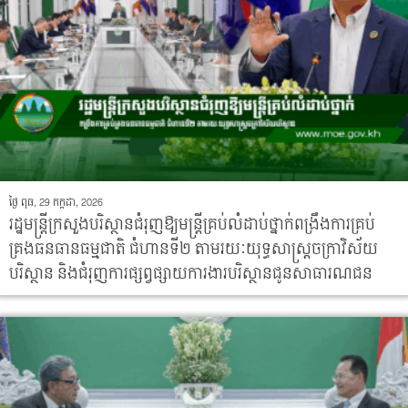
ថ្ងៃ ពុធ, 29 កក្កដា, 2026
រដ្ឋមន្រ្តីក្រសួងបរិស្ថានជំរុញឱ្យមន្រ្តីគ្រប់លំដាប់ថ្នាក់ពង្រឹងការគ្រប់
គ្រងធនធានធម្មជាតិ ជំហានទី២ តាមរយៈយុទ្ធសាស្ត្រចក្រាវិស័យ
បរិស្ថាន និងជំរុញការផ្សព្វផ្សាយការងារបរិស្ថានជូនសាធារណជន