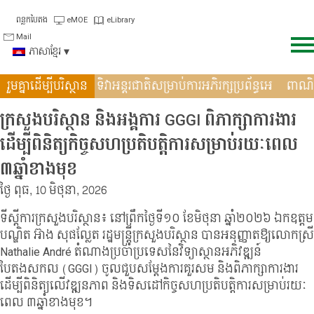
Skip
ពន្លកបៃតង
eMOE
eLibrary
to
Mail
content
ភាសាខ្មែរ
ពង្រឹងកិច្ចសហប្រតិបត�
រួមគ្នាដើម្បីបរិស្ថាន
ទិវាអន្តរជាតិសម្រាប់ការអភិរក្សប្រព័ន្ធអេ
ពា
ក្រសួងបរិស្ថាន និងអង្គការ GGGI ពិភាក្សាការងារ
ដើម្បីពិនិត្យកិច្ចសហប្រតិបត្តិការសម្រាប់រយៈពេល
៣ឆ្នាំខាងមុខ
ថ្ងៃ ពុធ, 10 មិថុនា, 2026
ទីស្តីការក្រសួងបរិស្ថាន៖ នៅព្រឹកថ្ងៃទី១០ ខែមិថុនា ឆ្នាំ២០២៦ ឯកឧត្តម
បណ្ឌិត អ៊ាង សុផល្លែត រដ្ឋមន្រ្តីក្រសួងបរិស្ថាន បានអនុញ្ញាតឱ្យលោកស្រី
Nathalie André
តំណាងប្រចាំប្រទេសនៃវិទ្យាស្ថានអភិវឌ្ឍន៍
បៃតងសកល (
GGGI)
ចូលជួបសម្តែងការគួរសម និងពិភាក្សាការងារ
ដើម្បីពិនិត្យលើវឌ្ឍនភាព និងទិសដៅកិច្ចសហប្រតិបត្តិការសម្រាប់រយៈ
ពេល ៣ឆ្នាំខាងមុខ។