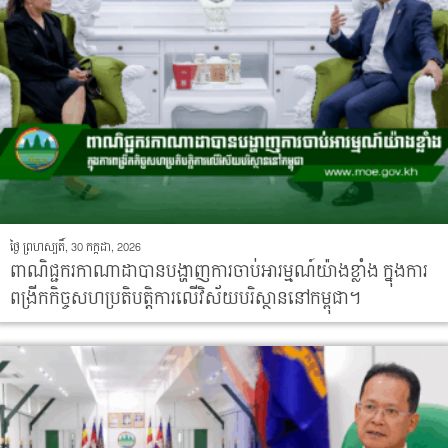
ថ្ងៃ ព្រហស្បតិ៍, 30 កក្កដា, 2026
ពាណិជ្ជករកាណាដាបានបង្ហាញការចាប់អារម្មណ៍យ៉ាងខ្លាំង ក្នុងការ
ពង្រីកកិច្ចសហប្រតិបត្តិការលើវិស័យបរិស្ថាននៅកម្ពុជា។