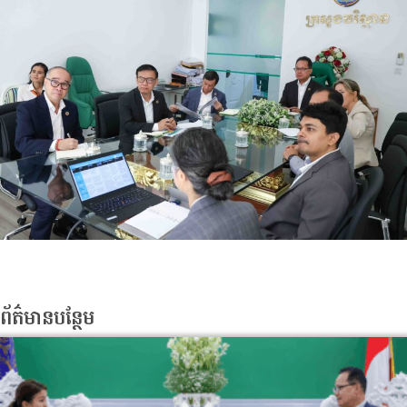
ព័ត៌មានបន្ថែម